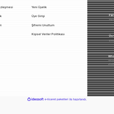
un!
urumsal
Üyelik
esafeli Satış Sözleşmesi
Yeni Üyelik
izlilik ve Güvenlik
Üye Girişi