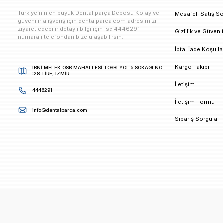
E-bültenimize Kaydolun
Kampanya ve duyurularımızdan ilk sizin haberiniz ols
K
Türkiye’nin en büyük Dental parça Deposu Kolay ve
M
güvenilir alışveriş için dentalparca.com adresimizi
ziyaret edebilir detaylı bilgi için ise 4446291
G
numaralı telefondan bize ulaşabilirsin.