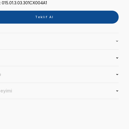
Kategori
TABLET
Marka
SİGER
Stok Kodu
015.01.3.03.301CX004A1
Teklif 
Ürün Bilgisi
Yorumlar
Soru & Cevap