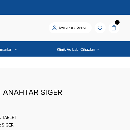
Diş Üniti ve Ekipmanları
SİGER
3 YOLLU ANAHTAR SI
0 puan - 0 yorum