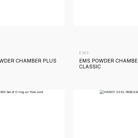
EMS
E
EMS Set of O ring air flow
W