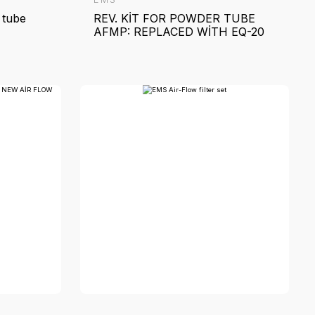
MS
EMS
MS Rev. Kit for Powder tube
REV.
AFMP
AFMP