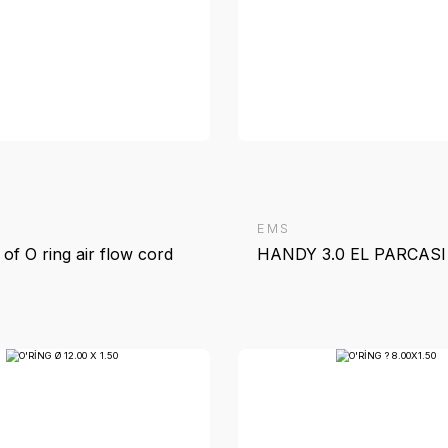
EMS
E