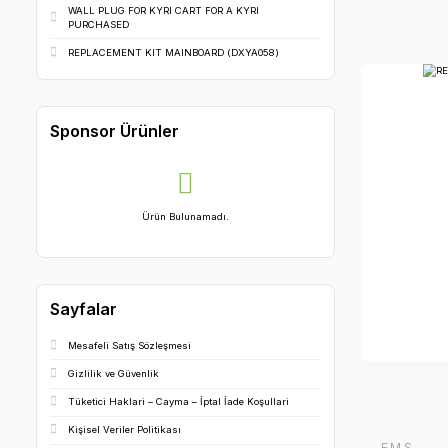
Detaylı Arama
En Populer Olanlar
SOLENOID VALVE
GREEN MAIN SWITCH
WALL PLUG FOR KYRI CART FOR A KYRI
PURCHASED
REPLACEMENT KIT MAINBOARD (DXYA058)
Sponsor Ürünler