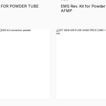
EMS
E
REV. KİT FOR POWDER TUBE
E
AFM