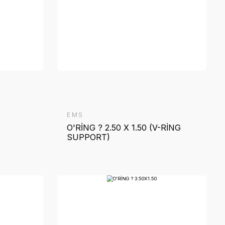
MS
EMS