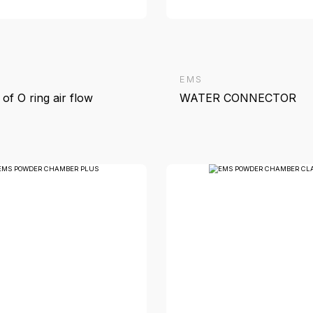
EMS
E
EMS Kit connection powder
K
P