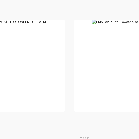
EMS
E
EMS PERİO-FLOW EL PARÇASI
E