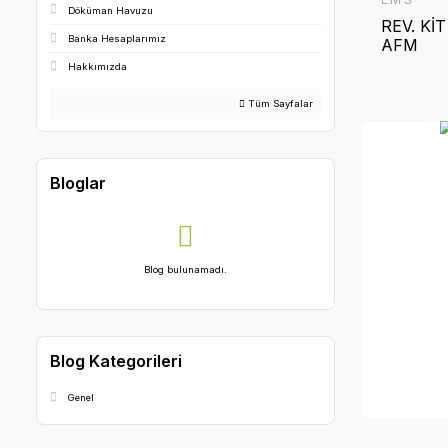
Ürün Bulunamadı.
Sayfalar
Mesafeli Satış Sözleşmesi
Gizlilik ve Güvenlik
Tüketici Haklari – Cayma – İptal İade Koşullari
Kişisel Veriler Politikası
Döküman Havuzu
Banka Hesaplarımız
Hakkımızda