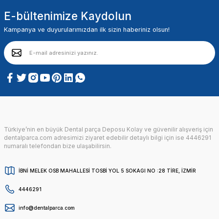
E-bültenimize Kaydolun
Kampanya ve duyurularımızdan ilk sizin haberiniz olsun!
Türkiye’nin en büyük Dental parça Deposu Kolay ve güvenilir alışveriş için
dentalparca.com adresimizi ziyaret edebilir detaylı bilgi için ise 4446291
numaralı telefondan bize ulaşabilirsin.
İBNİ MELEK OSB MAHALLESİ TOSBİ YOL 5 SOKAGI NO :28 TİRE, İZMİR
4446291
info@dentalparca.com