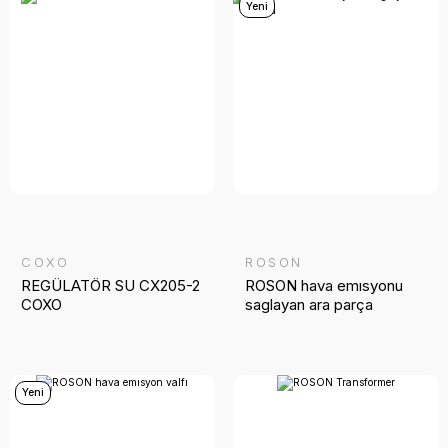
Yeni
COXO
ROSON
REGÜLATÖR SU CX205-2
ROSON hava emısyonu
COXO
saglayan ara parça
Yeni