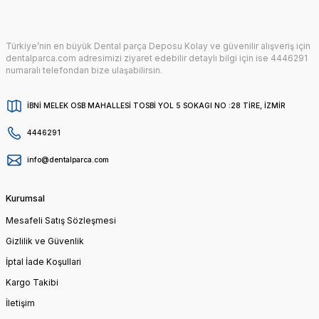
Türkiye’nin en büyük Dental parça Deposu Kolay ve güvenilir alışveriş için
dentalparca.com adresimizi ziyaret edebilir detaylı bilgi için ise 4446291
numaralı telefondan bize ulaşabilirsin.
İBNİ MELEK OSB MAHALLESİ TOSBİ YOL 5 SOKAGI NO :28 TİRE, İZMİR
4446291
info@dentalparca.com
Kurumsal
Mesafeli Satış Sözleşmesi
Gizlilik ve Güvenlik
İptal İade Koşullari
Kargo Takibi
İletişim