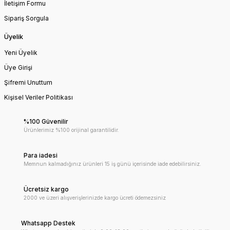
İletişim Formu
Sipariş Sorgula
Üyelik
Yeni Üyelik
Üye Girişi
Şifremi Unuttum
Kişisel Veriler Politikası
%100 Güvenilir
Ürünlerimiz %100 orijinal garantilidir.
Para iadesi
Memnun kalmadığınız ürünleri 15 iş günü içerisinde iade edebilirsiniz.
Ücretsiz kargo
2000 ve üzeri alışverişlerinizde kargo ücreti ödemezsiniz
Whatsapp Destek