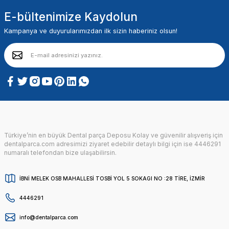
E-bültenimize Kaydolun
Kampanya ve duyurularımızdan ilk sizin haberiniz olsun!
Türkiye’nin en büyük Dental parça Deposu Kolay ve güvenilir alışveriş için
dentalparca.com adresimizi ziyaret edebilir detaylı bilgi için ise 4446291
numaralı telefondan bize ulaşabilirsin.
İBNİ MELEK OSB MAHALLESİ TOSBİ YOL 5 SOKAGI NO :28 TİRE, İZMİR
4446291
info@dentalparca.com