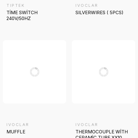
TIPTEK
IVOCLAR
TİME SWİTCH
SILVERWIRES ( 5PCS)
240V/50HZ
IVOCLAR
IVOCLAR
MUFFLE
THERMOCOUPLE WİTH
CERAMİC TUBE XX10