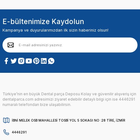
E-bültenimize Kaydolun
Kampanya ve duyurularımızdan ilk sizin haberiniz olsun!
Türkiye’nin en büyük Dental parça Deposu Kolay ve güvenilir alışveriş için
dentalparca.com adresimizi ziyaret edebilir detaylı bilgi için ise 4446291
numaralı telefondan bize ulaşabilirsin.
İBNİ MELEK OSB MAHALLESİ TOSBİ YOL 5 SOKAGI NO :28 TİRE, İZMİR
4446291