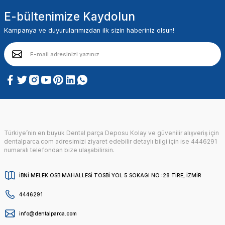
E-bültenimize Kaydolun
Kampanya ve duyurularımızdan ilk sizin haberiniz olsun!
Türkiye’nin en büyük Dental parça Deposu Kolay ve güvenilir alışveriş için
dentalparca.com adresimizi ziyaret edebilir detaylı bilgi için ise 4446291
numaralı telefondan bize ulaşabilirsin.
İBNİ MELEK OSB MAHALLESİ TOSBİ YOL 5 SOKAGI NO :28 TİRE, İZMİR
4446291
info@dentalparca.com