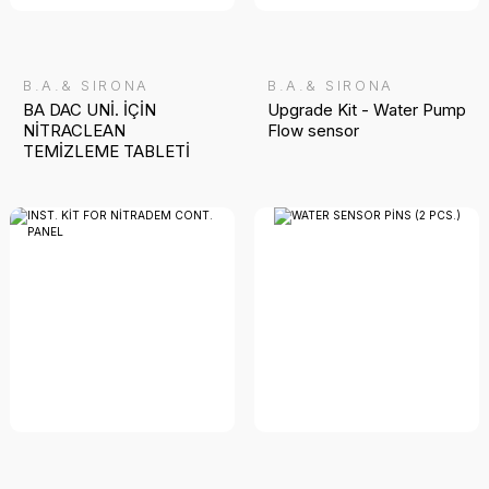
B.A.& SIRONA
B.A.& SIRONA
BA DAC UNİ. İÇİN
Upgrade Kit - Water Pump
NİTRACLEAN
Flow sensor
TEMİZLEME TABLETİ
50Lİ