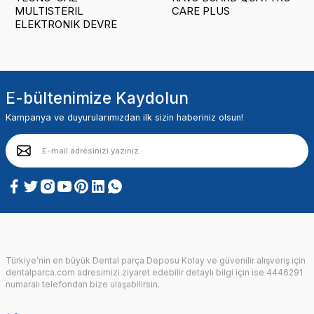
MULTISTERIL
CARE PLUS
ELEKTRONIK DEVRE
E-bültenimize Kaydolun
Kampanya ve duyurularımızdan ilk sizin haberiniz olsun!
Türkiye’nin en büyük Dental parça Deposu Kolay ve güvenilir alışveriş için
dentalparca.com adresimizi ziyaret edebilir detaylı bilgi için ise 4446291
numaralı telefondan bize ulaşabilirsin.