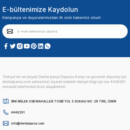
E-bültenimize Kaydolun
Kampanya ve duyurularımızdan ilk sizin haberiniz olsun!
Türkiye’nin en büyük Dental parça Deposu Kolay ve güvenilir alışveriş için
dentalparca.com adresimizi ziyaret edebilir detaylı bilgi için ise 4446291
numaralı telefondan bize ulaşabilirsin.
İBNİ MELEK OSB MAHALLESİ TOSBİ YOL 5 SOKAGI NO :28 TİRE, İZMİR
4446291
info@dentalparca.com