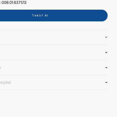
Kategori
FIRIN
Marka
IVOCLAR
Stok Kodu
008.01.637513
Teklif 
Ürün Bilgisi
Yorumlar
Soru & Cevap