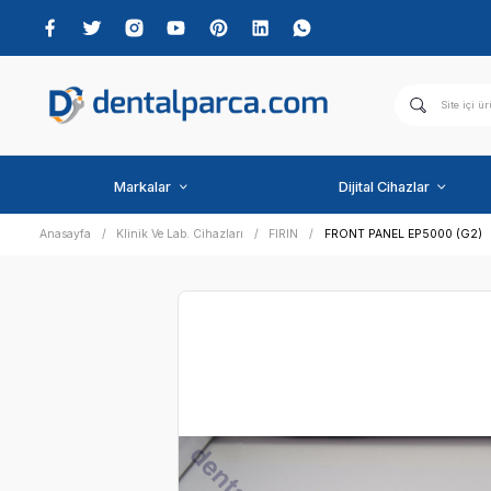
Markalar
Dijital C
Anasayfa
Klinik Ve Lab. Cihazları
FIRIN
FRONT PANE