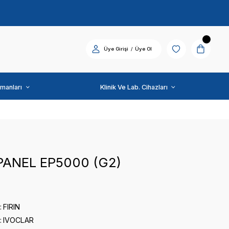
Diş Üniti ve Ekipmanları
IVOCLAR
FRONT PANEL EP5000 
0 puan - 0 yorum