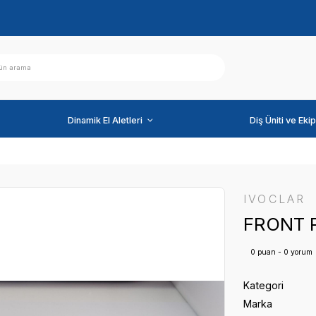
ihazlar
Dinamik El Aletleri
L EP5000 (G2)