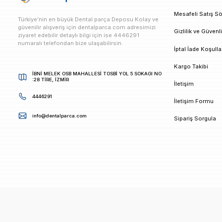
E-bültenimize Kaydolun
Kampanya ve duyurularımızdan ilk sizin haberiniz ols
K
M
Türkiye’nin en büyük Dental parça Deposu Kolay ve
güvenilir alışveriş için dentalparca.com adresimizi
G
ziyaret edebilir detaylı bilgi için ise 4446291
numaralı telefondan bize ulaşabilirsin.