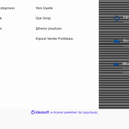
un!
urumsal
Üyelik
esafeli Satış Sözleşmesi
Yeni Üyelik
izlilik ve Güvenlik
Üye Girişi