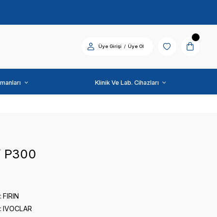
Diş Üniti ve Ekipmanları
IVOCLAR
DİSPLAY P300
0 puan - 0 yorum