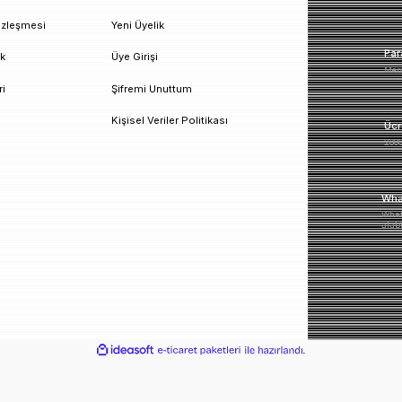
un!
urumsal
Üyelik
esafeli Satış Sözleşmesi
Yeni Üyelik
izlilik ve Güvenlik
Üye Girişi