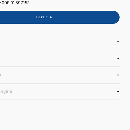
Kategori
FIRIN
Marka
IVOCLAR
Stok Kodu
008.01.597153
Teklif 
Ürün Bilgisi
Yorumlar
Soru & Cevap