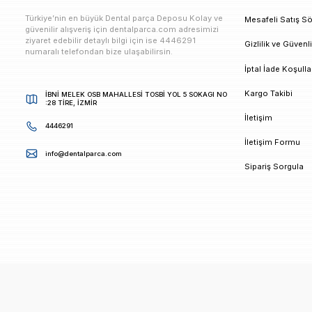
E-bültenimize Kaydolun
Kampanya ve duyurularımızdan ilk sizin haberiniz ols
K
Türkiye’nin en büyük Dental parça Deposu Kolay ve
M
güvenilir alışveriş için dentalparca.com adresimizi
ziyaret edebilir detaylı bilgi için ise 4446291
G
numaralı telefondan bize ulaşabilirsin.