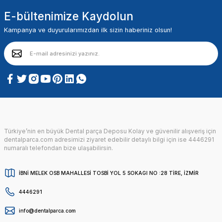
E-bültenimize Kaydolun
Kampanya ve duyurularımızdan ilk sizin haberiniz olsun!
Türkiye’nin en büyük Dental parça Deposu Kolay ve güvenilir alışveriş için
dentalparca.com adresimizi ziyaret edebilir detaylı bilgi için ise 4446291
numaralı telefondan bize ulaşabilirsin.
İBNİ MELEK OSB MAHALLESİ TOSBİ YOL 5 SOKAGI NO :28 TİRE, İZMİR
4446291
info@dentalparca.com