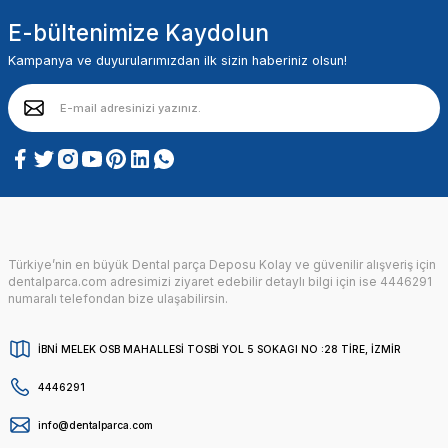
E-bültenimize Kaydolun
Kampanya ve duyurularımızdan ilk sizin haberiniz olsun!
Türkiye’nin en büyük Dental parça Deposu Kolay ve güvenilir alışveriş için
dentalparca.com adresimizi ziyaret edebilir detaylı bilgi için ise 4446291
numaralı telefondan bize ulaşabilirsin.
İBNİ MELEK OSB MAHALLESİ TOSBİ YOL 5 SOKAGI NO :28 TİRE, İZMİR
4446291
info@dentalparca.com