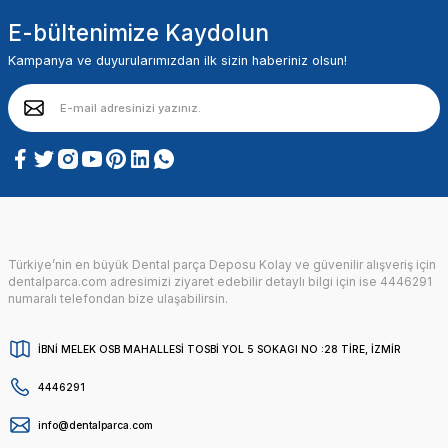
E-bültenimize Kaydolun
Kampanya ve duyurularımızdan ilk sizin haberiniz olsun!
Türkiye’nin en büyük Dental parça Deposu Kolay ve güvenilir alışveriş için
dentalparca.com adresimizi ziyaret edebilir detaylı bilgi için ise 4446291
numaralı telefondan bize ulaşabilirsin.
İBNİ MELEK OSB MAHALLESİ TOSBİ YOL 5 SOKAGI NO :28 TİRE, İZMİR
4446291
info@dentalparca.com