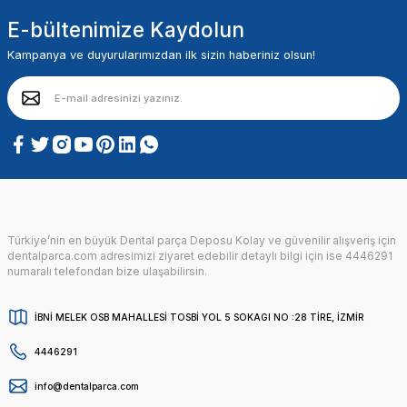
E-bültenimize Kaydolun
Kampanya ve duyurularımızdan ilk sizin haberiniz olsun!
Türkiye’nin en büyük Dental parça Deposu Kolay ve güvenilir alışveriş için
dentalparca.com adresimizi ziyaret edebilir detaylı bilgi için ise 4446291
numaralı telefondan bize ulaşabilirsin.
İBNİ MELEK OSB MAHALLESİ TOSBİ YOL 5 SOKAGI NO :28 TİRE, İZMİR
4446291
info@dentalparca.com