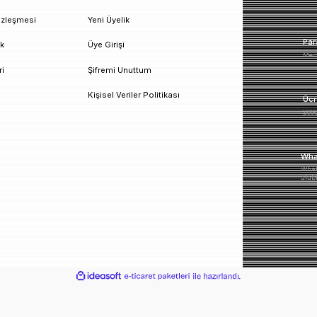
un!
urumsal
Üyelik
esafeli Satış Sözleşmesi
Yeni Üyelik
izlilik ve Güvenlik
Üye Girişi