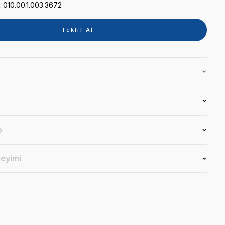
Kategori
HAVA VE SU HORTUMLAR
Marka
KAVO
Stok Kodu
010.00.1.003.3672
Teklif 
Ürün Bilgisi
Yorumlar
Soru & Cevap