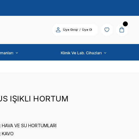
Diş Üniti ve Ekipmanları
KAVO
AMADEUS IŞIKLI HOR
0 puan - 0 yorum