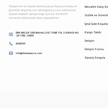
E-bültenimize Kaydolun
Kampanya ve duyurularımızdan ilk sizin haberiniz ols
K
Türkiye’nin en büyük Dental parça Deposu Kolay ve
M
güvenilir alışveriş için dentalparca.com adresimizi
ziyaret edebilir detaylı bilgi için ise 4446291
G
numaralı telefondan bize ulaşabilirsin.