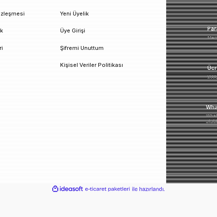
un!
urumsal
Üyelik
esafeli Satış Sözleşmesi
Yeni Üyelik
izlilik ve Güvenlik
Üye Girişi