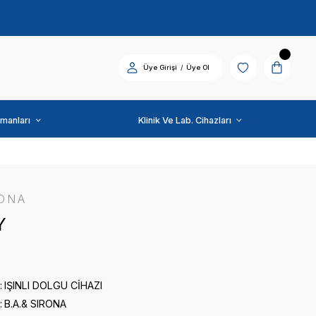
Diş Üniti ve Ekipmanları
B.A.& SIRONA
BATTERY
0 puan - 0 yorum