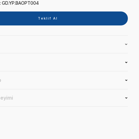
Kategori
IŞINLI DOLGU CİHAZI
Marka
B.A.& SIRONA
Stok Kodu
GD.YP.BAOPT004
Teklif 
Ürün Bilgisi
Yorumlar
Soru & Cevap