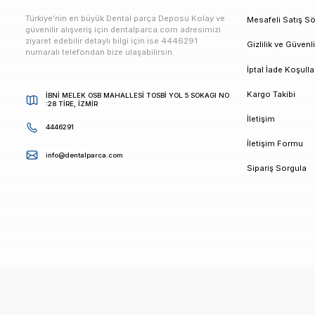
E-bültenimize Kaydolun
Kampanya ve duyurularımızdan ilk sizin haberiniz ols
K
Türkiye’nin en büyük Dental parça Deposu Kolay ve
M
güvenilir alışveriş için dentalparca.com adresimizi
ziyaret edebilir detaylı bilgi için ise 4446291
G
numaralı telefondan bize ulaşabilirsin.