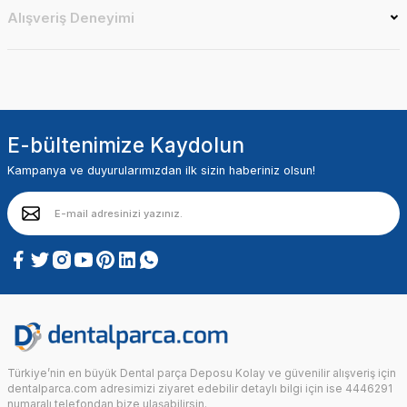
Alışveriş Deneyimi
E-bültenimize Kaydolun
Kampanya ve duyurularımızdan ilk sizin haberiniz olsun!
Türkiye’nin en büyük Dental parça Deposu Kolay ve güvenilir alışveriş için
dentalparca.com adresimizi ziyaret edebilir detaylı bilgi için ise 4446291
numaralı telefondan bize ulaşabilirsin.