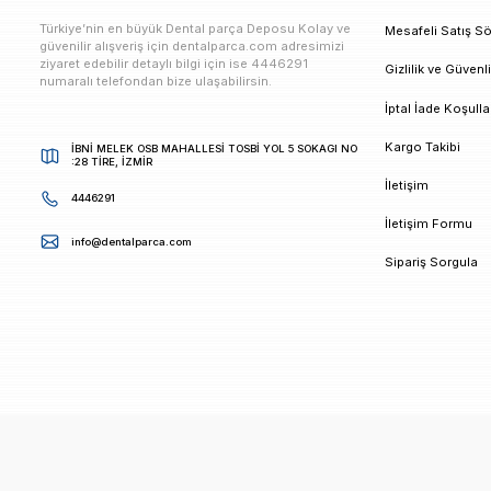
E-bültenimize Kaydolun
Kampanya ve duyurularımızdan ilk sizin haberiniz ols
K
Türkiye’nin en büyük Dental parça Deposu Kolay ve
M
güvenilir alışveriş için dentalparca.com adresimizi
ziyaret edebilir detaylı bilgi için ise 4446291
G
numaralı telefondan bize ulaşabilirsin.