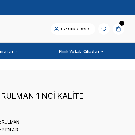
Diş Üniti ve Ekipmanları
BIEN AIR
BİENAİR RULMAN 1 NCİ
0 puan - 0 yorum