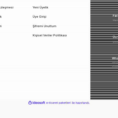
un!
urumsal
Üyelik
esafeli Satış Sözleşmesi
Yeni Üyelik
izlilik ve Güvenlik
Üye Girişi