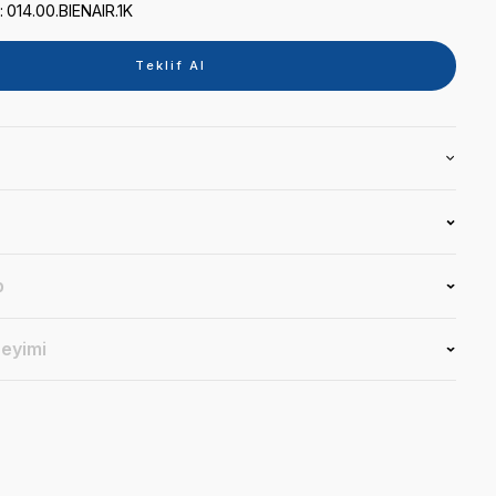
Kategori
RULMAN
Marka
BIEN AIR
Stok Kodu
014.00.BIENAIR.1K
Teklif 
Ürün Bilgisi
Yorumlar
Soru & Cevap