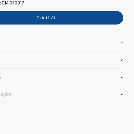
Kategori
IŞINLI DOLGU CİHAZI
Marka
MONITEX
Stok Kodu
014.01.0017
Teklif 
Ürün Bilgisi
Yorumlar
Soru & Cevap