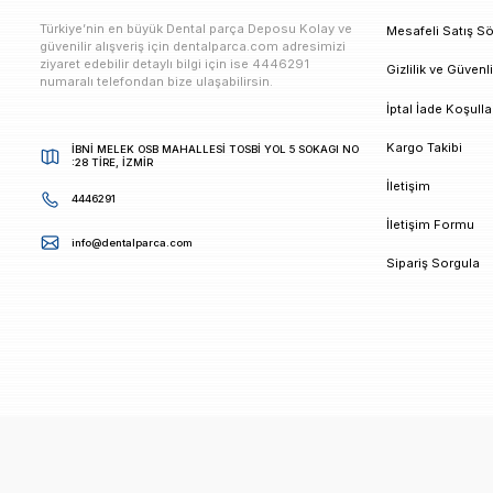
E-bültenimize Kaydolun
Kampanya ve duyurularımızdan ilk sizin haberiniz ols
K
Türkiye’nin en büyük Dental parça Deposu Kolay ve
M
güvenilir alışveriş için dentalparca.com adresimizi
ziyaret edebilir detaylı bilgi için ise 4446291
G
numaralı telefondan bize ulaşabilirsin.