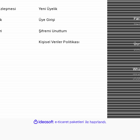
un!
urumsal
Üyelik
esafeli Satış Sözleşmesi
Yeni Üyelik
izlilik ve Güvenlik
Üye Girişi