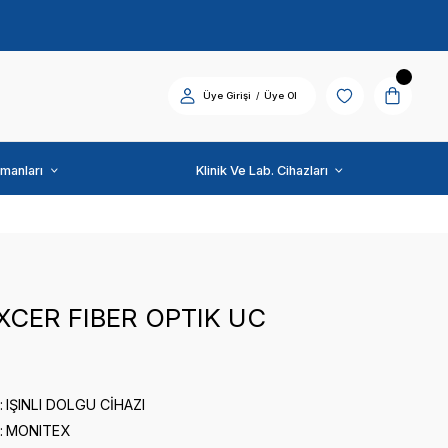
Diş Üniti ve Ekipmanları
MONITEX
BLUELUXCER FIBER OP
0 puan - 0 yorum