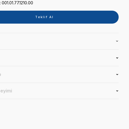
Kategori
KREŞUAR
Marka
ADEC
Stok Kodu
001.01.77.1210.00
Teklif 
Ürün Bilgisi
Yorumlar
Soru & Cevap