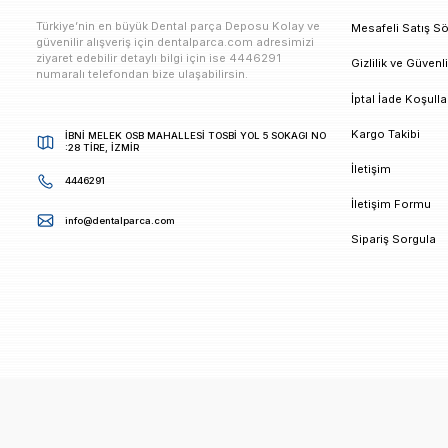
E-bültenimize Kaydolun
Kampanya ve duyurularımızdan ilk sizin haberiniz ols
K
Türkiye’nin en büyük Dental parça Deposu Kolay ve
M
güvenilir alışveriş için dentalparca.com adresimizi
ziyaret edebilir detaylı bilgi için ise 4446291
G
numaralı telefondan bize ulaşabilirsin.