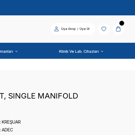
Diş Üniti ve Ekipmanları
ADEC
BRACKET, SINGLE MA
0 puan - 0 yorum