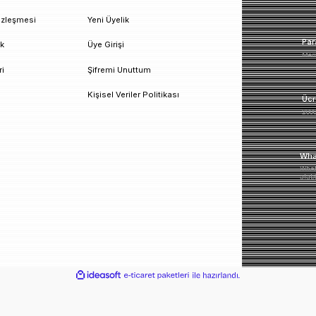
un!
urumsal
Üyelik
esafeli Satış Sözleşmesi
Yeni Üyelik
izlilik ve Güvenlik
Üye Girişi