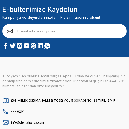
E-bültenimize Kaydolun
Kampanya ve duyurularımızdan ilk sizin haberiniz olsun!
Türkiye’nin en büyük Dental parça Deposu Kolay ve güvenilir alışveriş için
dentalparca.com adresimizi ziyaret edebilir detaylı bilgi için ise 4446291
numaralı telefondan bize ulaşabilirsin.
İBNİ MELEK OSB MAHALLESİ TOSBİ YOL 5 SOKAGI NO :28 TİRE, İZMİR
4446291
info@dentalparca.com