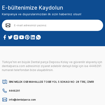
E-bültenimize Kaydolun
Kampanya ve duyurularımızdan ilk sizin haberiniz olsun!
Türkiye’nin en büyük Dental parça Deposu Kolay ve güvenilir alışveriş için
dentalparca.com adresimizi ziyaret edebilir detaylı bilgi için ise 4446291
numaralı telefondan bize ulaşabilirsin.
İBNİ MELEK OSB MAHALLESİ TOSBİ YOL 5 SOKAGI NO :28 TİRE, İZMİR
4446291
info@dentalparca.com