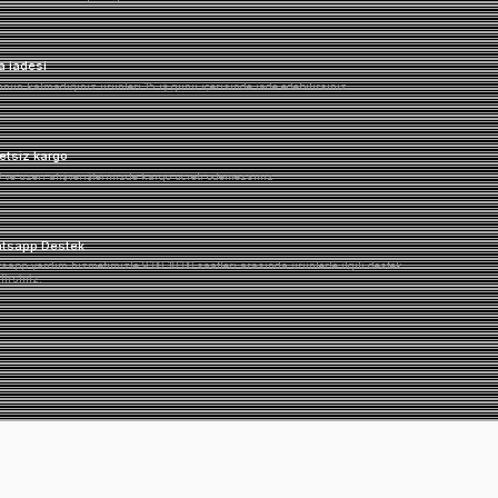
%100 Güvenilir
Ürünlerimiz %100 orijinal garantilidir.
Para iadesi
Memnun kalmadığınız ürünleri 15 iş günü i