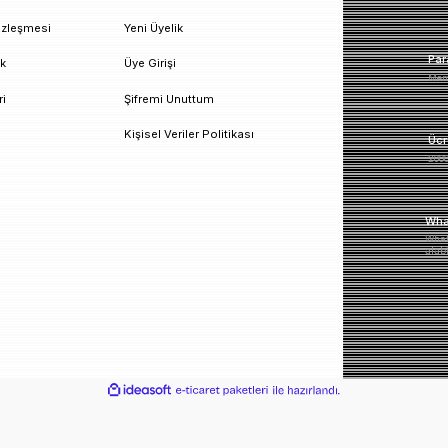
un!
urumsal
Üyelik
esafeli Satış Sözleşmesi
Yeni Üyelik
izlilik ve Güvenlik
Üye Girişi