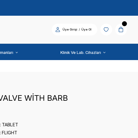
Diş Üniti ve Ekipmanları
FLIGHT
CHECK VALVE WİTH B
0 puan - 0 yorum