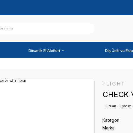
ihazlar
Dinamik El Aletleri
ALVE WİTH BARB