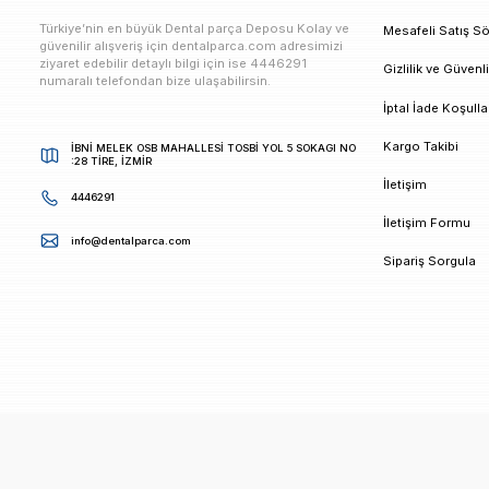
E-bültenimize Kaydolun
Kampanya ve duyurularımızdan ilk sizin haberiniz ols
K
Türkiye’nin en büyük Dental parça Deposu Kolay ve
M
güvenilir alışveriş için dentalparca.com adresimizi
ziyaret edebilir detaylı bilgi için ise 4446291
G
numaralı telefondan bize ulaşabilirsin.