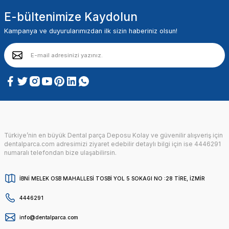
E-bültenimize Kaydolun
Kampanya ve duyurularımızdan ilk sizin haberiniz olsun!
Türkiye’nin en büyük Dental parça Deposu Kolay ve güvenilir alışveriş için
dentalparca.com adresimizi ziyaret edebilir detaylı bilgi için ise 4446291
numaralı telefondan bize ulaşabilirsin.
İBNİ MELEK OSB MAHALLESİ TOSBİ YOL 5 SOKAGI NO :28 TİRE, İZMİR
4446291
info@dentalparca.com