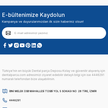
E-bültenimize Kaydolun
Kampanya ve duyurularımızdan ilk sizin haberiniz olsun!
Türkiye’nin en büyük Dental parça Deposu Kolay ve güvenilir alışveriş için
dentalparca.com adresimizi ziyaret edebilir detaylı bilgi için ise 4446291
numaralı telefondan bize ulaşabilirsin.
İBNİ MELEK OSB MAHALLESİ TOSBİ YOL 5 SOKAGI NO :28 TİRE, İZMİR
4446291