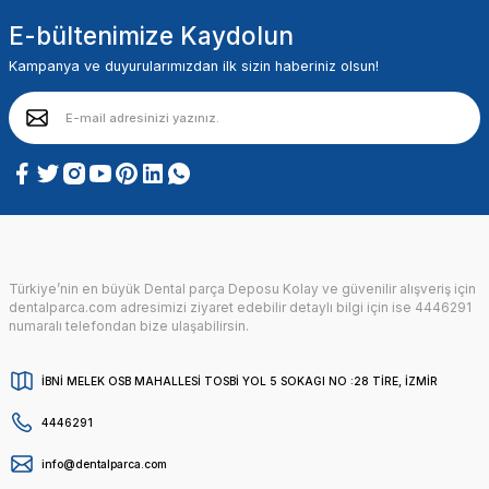
E-bültenimize Kaydolun
Kampanya ve duyurularımızdan ilk sizin haberiniz olsun!
Türkiye’nin en büyük Dental parça Deposu Kolay ve güvenilir alışveriş için
dentalparca.com adresimizi ziyaret edebilir detaylı bilgi için ise 4446291
numaralı telefondan bize ulaşabilirsin.
İBNİ MELEK OSB MAHALLESİ TOSBİ YOL 5 SOKAGI NO :28 TİRE, İZMİR
4446291
info@dentalparca.com