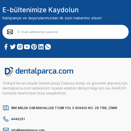
E-bültenimize Kaydolun
Kampanya ve duyurularımızdan ilk sizin haberiniz olsun!
Türkiye’nin en büyük Dental parça Deposu Kolay ve güvenilir alışveriş için
dentalparca.com adresimizi ziyaret edebilir detaylı bilgi için ise 4446291
numaralı telefondan bize ulaşabilirsin.
İBNİ MELEK OSB MAHALLESİ TOSBİ YOL 5 SOKAGI NO :28 TİRE, İZMİR
4446291
info@dentalparca.com