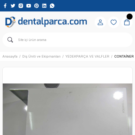
Anasayfa
Diş Üniti ve Ekipmanları
YEDEKPARÇA VE VALFLER
CONTAİNER