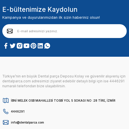
E-bültenimize Kaydolun
Kampanya ve duyurularımızdan ilk sizin haberiniz olsun!
Türkiye’nin en büyük Dental parça Deposu Kolay ve güvenilir alışveriş için
dentalparca.com adresimizi ziyaret edebilir detaylı bilgi için ise 4446291
numaralı telefondan bize ulaşabilirsin.
İBNİ MELEK OSB MAHALLESİ TOSBİ YOL 5 SOKAGI NO :28 TİRE, İZMİR
4446291
info@dentalparca.com