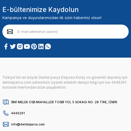
E-bültenimize Kaydolun
Kampanya ve duyurularımızdan ilk sizin haberiniz olsun!
Türkiye’nin en büyük Dental parça Deposu Kolay ve güvenilir alışveriş için
dentalparca.com adresimizi ziyaret edebilir detaylı bilgi için ise 4446291
numaralı telefondan bize ulaşabilirsin.
İBNİ MELEK OSB MAHALLESİ TOSBİ YOL 5 SOKAGI NO :28 TİRE, İZMİR
4446291
info@dentalparca.com