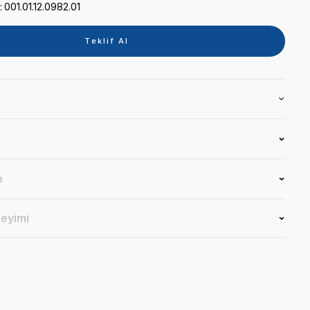
Kategori
O-RİNG, CONTA
Marka
ADEC
Stok Kodu
001.01.12.0982.01
Teklif 
Ürün Bilgisi
Yorumlar
Soru & Cevap