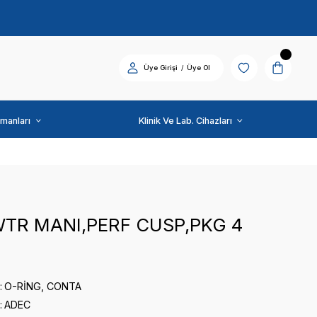
Diş Üniti ve Ekipmanları
ADEC
DIAPH,WTR MANI,PER
0 puan - 0 yorum