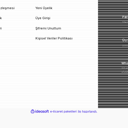
un!
urumsal
Üyelik
esafeli Satış Sözleşmesi
Yeni Üyelik
izlilik ve Güvenlik
Üye Girişi