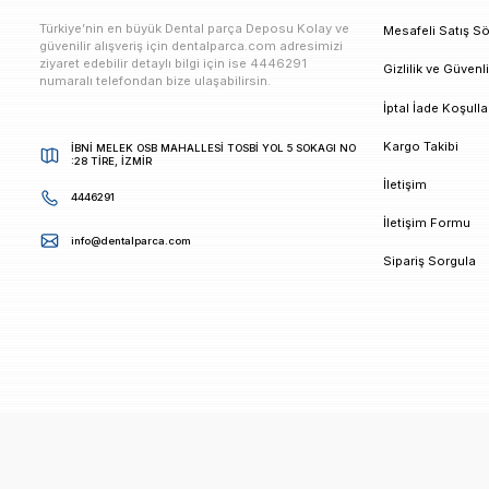
E-bültenimize Kaydolun
Kampanya ve duyurularımızdan ilk sizin haberiniz ols
K
Türkiye’nin en büyük Dental parça Deposu Kolay ve
M
güvenilir alışveriş için dentalparca.com adresimizi
ziyaret edebilir detaylı bilgi için ise 4446291
G
numaralı telefondan bize ulaşabilirsin.