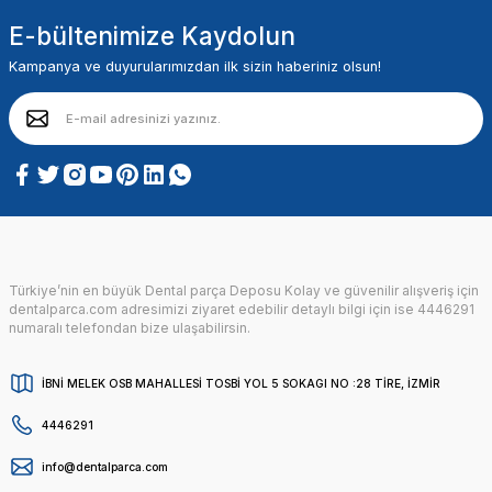
E-bültenimize Kaydolun
Kampanya ve duyurularımızdan ilk sizin haberiniz olsun!
Türkiye’nin en büyük Dental parça Deposu Kolay ve güvenilir alışveriş için
dentalparca.com adresimizi ziyaret edebilir detaylı bilgi için ise 4446291
numaralı telefondan bize ulaşabilirsin.
İBNİ MELEK OSB MAHALLESİ TOSBİ YOL 5 SOKAGI NO :28 TİRE, İZMİR
4446291
info@dentalparca.com