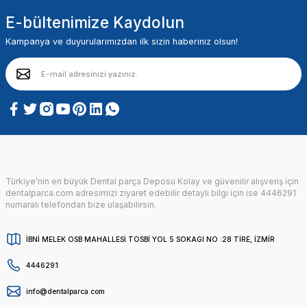
E-bültenimize Kaydolun
Kampanya ve duyurularımızdan ilk sizin haberiniz olsun!
Türkiye’nin en büyük Dental parça Deposu Kolay ve güvenilir alışveriş için
dentalparca.com adresimizi ziyaret edebilir detaylı bilgi için ise 4446291
numaralı telefondan bize ulaşabilirsin.
İBNİ MELEK OSB MAHALLESİ TOSBİ YOL 5 SOKAGI NO :28 TİRE, İZMİR
4446291
info@dentalparca.com