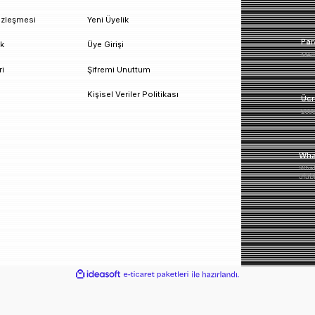
un!
urumsal
Üyelik
esafeli Satış Sözleşmesi
Yeni Üyelik
izlilik ve Güvenlik
Üye Girişi