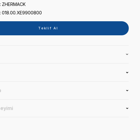
0 puan - 0 yorum
Kategori
KARIŞTIRMA CİHAZLARI
Marka
ZHERMACK
Stok Kodu
018.00.XE9900800
Teklif 
Ürün Bilgisi
Yorumlar