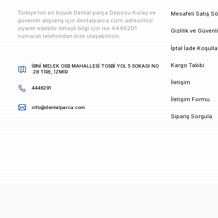
E-bültenimize Kaydolun
Kampanya ve duyurularımızdan ilk sizin haberiniz ols
K
Türkiye’nin en büyük Dental parça Deposu Kolay ve
M
güvenilir alışveriş için dentalparca.com adresimizi
ziyaret edebilir detaylı bilgi için ise 4446291
G
numaralı telefondan bize ulaşabilirsin.