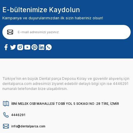
E-bültenimize Kaydolun
Kampanya ve duyurularımızdan ilk sizin haberiniz olsun!
Türkiye’nin en büyük Dental parça Deposu Kolay ve güvenilir alışveriş için
dentalparca.com adresimizi ziyaret edebilir detaylı bilgi için ise 4446291
numaralı telefondan bize ulaşabilirsin.
İBNİ MELEK OSB MAHALLESİ TOSBİ YOL 5 SOKAGI NO :28 TİRE, İZMİR
4446291
info@dentalparca.com