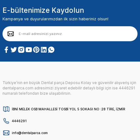
E-bültenimize Kaydolun
Kampanya ve duyurularımızdan ilk sizin haberiniz olsun!
Türkiye’nin en büyük Dental parça Deposu Kolay ve güvenilir alışveriş için
dentalparca.com adresimizi ziyaret edebilir detaylı bilgi için ise 4446291
numaralı telefondan bize ulaşabilirsin.
İBNİ MELEK OSB MAHALLESİ TOSBİ YOL 5 SOKAGI NO :28 TİRE, İZMİR
4446291
info@dentalparca.com