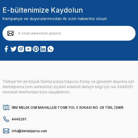
E-bültenimize Kaydolun
Kampanya ve duyurularımızdan ilk sizin haberiniz olsun!
Türkiye’nin en büyük Dental parça Deposu Kolay ve güvenilir alışveriş için
dentalparca.com adresimizi ziyaret edebilir detaylı bilgi için ise 4446291
numaralı telefondan bize ulaşabilirsin.
İBNİ MELEK OSB MAHALLESİ TOSBİ YOL 5 SOKAGI NO :28 TİRE, İZMİR
4446291
info@dentalparca.com