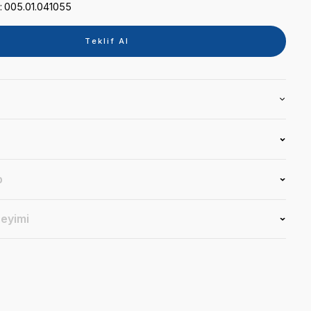
Kategori
YEDEKPARÇA
Marka
CATTANI
Stok Kodu
005.01.041055
Teklif 
Ürün Bilgisi
Yorumlar
Soru & Cevap