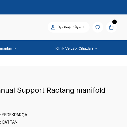
Diş Üniti ve Ekipmanları
CATTANI
Filter Manual Support 
0 puan - 0 yorum