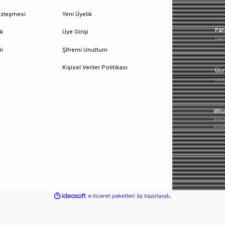
un!
urumsal
Üyelik
esafeli Satış Sözleşmesi
Yeni Üyelik
izlilik ve Güvenlik
Üye Girişi