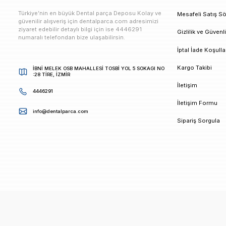
E-bültenimize Kaydolun
Kampanya ve duyurularımızdan ilk sizin haberiniz ols
K
Türkiye’nin en büyük Dental parça Deposu Kolay ve
M
güvenilir alışveriş için dentalparca.com adresimizi
ziyaret edebilir detaylı bilgi için ise 4446291
G
numaralı telefondan bize ulaşabilirsin.