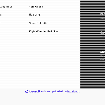
un!
urumsal
Üyelik
esafeli Satış Sözleşmesi
Yeni Üyelik
izlilik ve Güvenlik
Üye Girişi