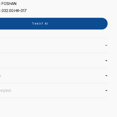
0 puan - 0 yorum
Kategori
REFLEKTÖR
Marka
FOSHAN
Stok Kodu
032.00.HK-017
Teklif 
Ürün Bilgisi
Yorumlar