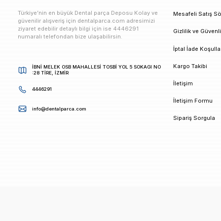
E-bültenimize Kaydolun
Kampanya ve duyurularımızdan ilk sizin haberiniz ols
K
Türkiye’nin en büyük Dental parça Deposu Kolay ve
M
güvenilir alışveriş için dentalparca.com adresimizi
ziyaret edebilir detaylı bilgi için ise 4446291
G
numaralı telefondan bize ulaşabilirsin.