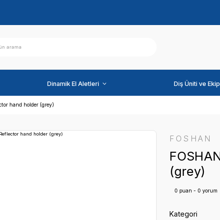
ihazlar
Dinamik El Aletleri
AN HK-610 Reflector hand holder (grey)