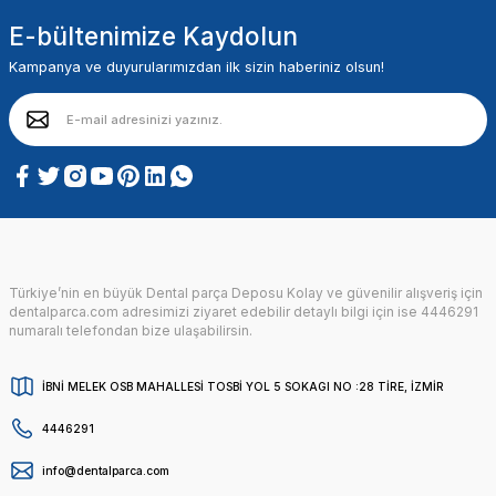
E-bültenimize Kaydolun
Kampanya ve duyurularımızdan ilk sizin haberiniz olsun!
Türkiye’nin en büyük Dental parça Deposu Kolay ve güvenilir alışveriş için
dentalparca.com adresimizi ziyaret edebilir detaylı bilgi için ise 4446291
numaralı telefondan bize ulaşabilirsin.
İBNİ MELEK OSB MAHALLESİ TOSBİ YOL 5 SOKAGI NO :28 TİRE, İZMİR
4446291
info@dentalparca.com