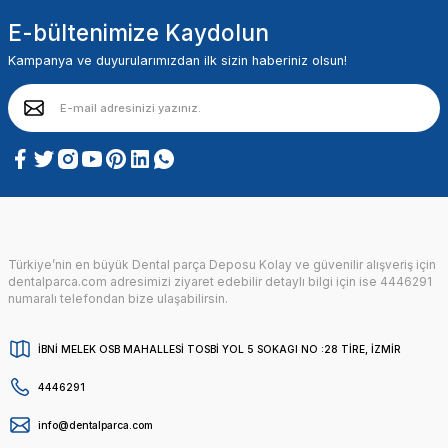
E-bültenimize Kaydolun
Kampanya ve duyurularımızdan ilk sizin haberiniz olsun!
Türkiye’nin en büyük Dental parça Deposu Kolay ve güvenilir alışveriş için
dentalparca.com adresimizi ziyaret edebilir detaylı bilgi için ise 4446291
numaralı telefondan bize ulaşabilirsin.
İBNİ MELEK OSB MAHALLESİ TOSBİ YOL 5 SOKAGI NO :28 TİRE, İZMİR
4446291
info@dentalparca.com