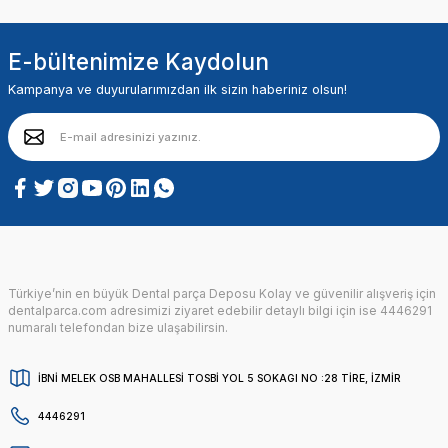
E-bültenimize Kaydolun
Kampanya ve duyurularımızdan ilk sizin haberiniz olsun!
Türkiye’nin en büyük Dental parça Deposu Kolay ve güvenilir alışveriş için
dentalparca.com adresimizi ziyaret edebilir detaylı bilgi için ise 4446291
numaralı telefondan bize ulaşabilirsin.
İBNİ MELEK OSB MAHALLESİ TOSBİ YOL 5 SOKAGI NO :28 TİRE, İZMİR
4446291