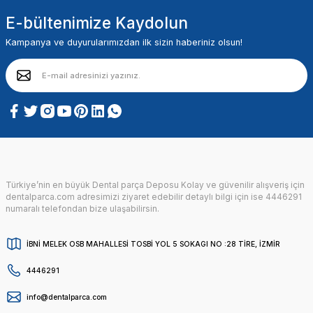
E-bültenimize Kaydolun
Kampanya ve duyurularımızdan ilk sizin haberiniz olsun!
Türkiye’nin en büyük Dental parça Deposu Kolay ve güvenilir alışveriş için
dentalparca.com adresimizi ziyaret edebilir detaylı bilgi için ise 4446291
numaralı telefondan bize ulaşabilirsin.
İBNİ MELEK OSB MAHALLESİ TOSBİ YOL 5 SOKAGI NO :28 TİRE, İZMİR
4446291
info@dentalparca.com