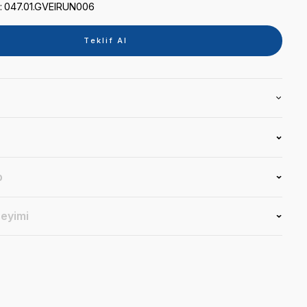
Kategori
YEDEKPARÇA VE VALFLE
Marka
GVEIRUN
Stok Kodu
047.01.GVEIRUN006
Teklif 
Ürün Bilgisi
Yorumlar
Soru & Cevap