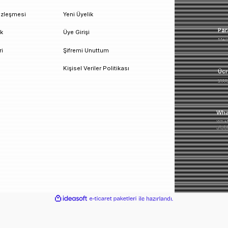
un!
urumsal
Üyelik
esafeli Satış Sözleşmesi
Yeni Üyelik
izlilik ve Güvenlik
Üye Girişi