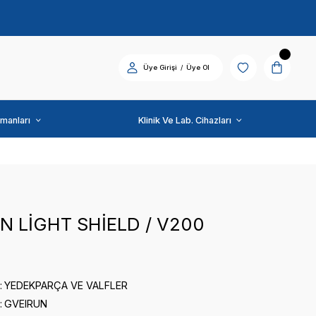
Diş Üniti ve Ekipmanları
GVEIRUN
G.VEIRUN LİGHT SHİEL
0 puan - 0 yorum