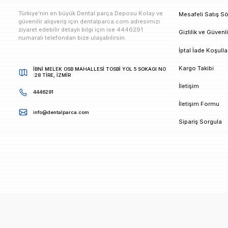
E-bültenimize Kaydolun
Kampanya ve duyurularımızdan ilk sizin haberiniz ols
K
Türkiye’nin en büyük Dental parça Deposu Kolay ve
M
güvenilir alışveriş için dentalparca.com adresimizi
ziyaret edebilir detaylı bilgi için ise 4446291
G
numaralı telefondan bize ulaşabilirsin.