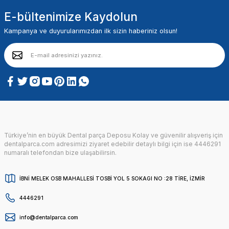
E-bültenimize Kaydolun
Kampanya ve duyurularımızdan ilk sizin haberiniz olsun!
Türkiye’nin en büyük Dental parça Deposu Kolay ve güvenilir alışveriş için
dentalparca.com adresimizi ziyaret edebilir detaylı bilgi için ise 4446291
numaralı telefondan bize ulaşabilirsin.
İBNİ MELEK OSB MAHALLESİ TOSBİ YOL 5 SOKAGI NO :28 TİRE, İZMİR
4446291
info@dentalparca.com