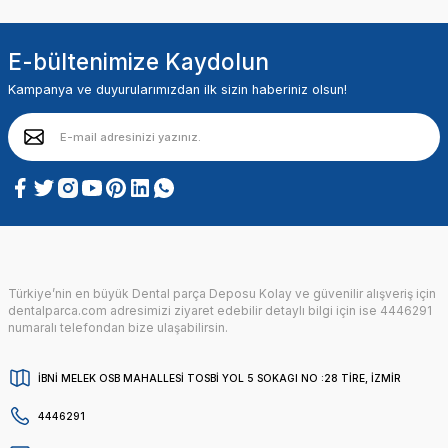
E-bültenimize Kaydolun
Kampanya ve duyurularımızdan ilk sizin haberiniz olsun!
Türkiye’nin en büyük Dental parça Deposu Kolay ve güvenilir alışveriş için
dentalparca.com adresimizi ziyaret edebilir detaylı bilgi için ise 4446291
numaralı telefondan bize ulaşabilirsin.
İBNİ MELEK OSB MAHALLESİ TOSBİ YOL 5 SOKAGI NO :28 TİRE, İZMİR
4446291