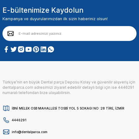
E-bültenimize Kaydolun
Kampanya ve duyurularımızdan ilk sizin haberiniz olsun!
Türkiye’nin en büyük Dental parça Deposu Kolay ve güvenilir alışveriş için
dentalparca.com adresimizi ziyaret edebilir detaylı bilgi için ise 4446291
numaralı telefondan bize ulaşabilirsin.
İBNİ MELEK OSB MAHALLESİ TOSBİ YOL 5 SOKAGI NO :28 TİRE, İZMİR
4446291
info@dentalparca.com