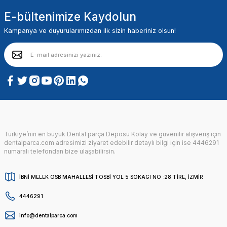
E-bültenimize Kaydolun
Kampanya ve duyurularımızdan ilk sizin haberiniz olsun!
Türkiye’nin en büyük Dental parça Deposu Kolay ve güvenilir alışveriş için
dentalparca.com adresimizi ziyaret edebilir detaylı bilgi için ise 4446291
numaralı telefondan bize ulaşabilirsin.
İBNİ MELEK OSB MAHALLESİ TOSBİ YOL 5 SOKAGI NO :28 TİRE, İZMİR
4446291
info@dentalparca.com