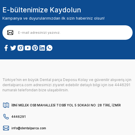
E-bültenimize Kaydolun
Kampanya ve duyurularımızdan ilk sizin haberiniz olsun!
Türkiye’nin en büyük Dental parça Deposu Kolay ve güvenilir alışveriş için
dentalparca.com adresimizi ziyaret edebilir detaylı bilgi için ise 4446291
numaralı telefondan bize ulaşabilirsin.
İBNİ MELEK OSB MAHALLESİ TOSBİ YOL 5 SOKAGI NO :28 TİRE, İZMİR
4446291
info@dentalparca.com